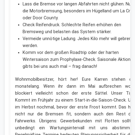
Lass die Bremse vor langen Abfahrten nicht glühen. Nut
die Motorbremsung, besonders im Hügelland um La Cro
oder Door County.
Check Reifendruck. Schlechte Reifen erhöhen den
Bremsweg und belasten das System stärker.
Vermeide unnötige Ladung. Jedes Kilo mehr will gebrem
werden.
Komm vor dem großen Roadtrip oder der harten
Wintersaison zum Prophylaxe-Check. Saisonale Aktione
gibts bei uns auch mal – frag danach!
Wohnmobilbesitzer, hört her! Eure Karren stehen of
monatelang. Wenn ihr dann im Mai aufbrechen wollt
blockiert vielleicht schon der erste Sättel. Unser Tipp
Kommt im Frühjahr zu einem Start-in-die-Saison-Check. Un
im Herbst nochmal, bevor der erste Frost kommt. Das häl
nicht nur die Bremsen fit, sondern auch den Rest de
Fahrwerks. Übrigens: Gewerbekunden mit Flotten sollte
unbedingt ein Wartungsintervall mit uns abstimmen
Regelmäßige Termine bedeuten Planungssicherheit für dic