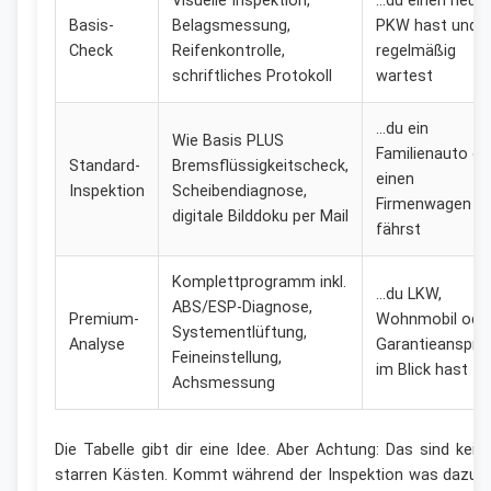
Visuelle Inspektion,
…du einen neue
Basis-
Belagsmessung,
PKW hast und
Check
Reifenkontrolle,
regelmäßig
schriftliches Protokoll
wartest
…du ein
Wie Basis PLUS
Familienauto od
Standard-
Bremsflüssigkeitscheck,
einen
Inspektion
Scheibendiagnose,
Firmenwagen
digitale Bilddoku per Mail
fährst
Komplettprogramm inkl.
…du LKW,
ABS/ESP-Diagnose,
Premium-
Wohnmobil ode
Systementlüftung,
Analyse
Garantieansprü
Feineinstellung,
im Blick hast
Achsmessung
Die Tabelle gibt dir eine Idee. Aber Achtung: Das sind kein
starren Kästen. Kommt während der Inspektion was dazu 