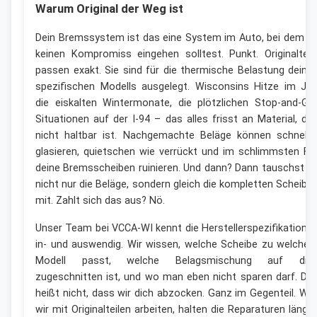
Warum Original der Weg ist
Dein Bremssystem ist das eine System im Auto, bei dem d
keinen Kompromiss eingehen solltest. Punkt. Originalteil
passen exakt. Sie sind für die thermische Belastung deine
spezifischen Modells ausgelegt. Wisconsins Hitze im Juli
die eiskalten Wintermonate, die plötzlichen Stop-and-Go
Situationen auf der I-94 – das alles frisst an Material, da
nicht haltbar ist. Nachgemachte Beläge können schnelle
glasieren, quietschen wie verrückt und im schlimmsten Fal
deine Bremsscheiben ruinieren. Und dann? Dann tauschst d
nicht nur die Beläge, sondern gleich die kompletten Scheibe
mit. Zahlt sich das aus? Nö.
Unser Team bei VCCA-WI kennt die Herstellerspezifikatione
in- und auswendig. Wir wissen, welche Scheibe zu welche
Modell passt, welche Belagsmischung auf dic
zugeschnitten ist, und wo man eben nicht sparen darf. Da
heißt nicht, dass wir dich abzocken. Ganz im Gegenteil. Wei
wir mit Originalteilen arbeiten, halten die Reparaturen länger