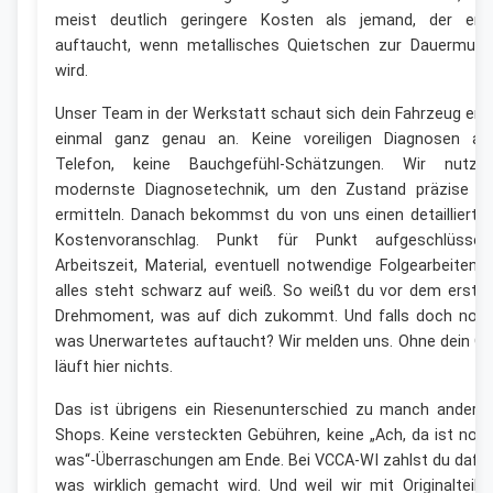
meist deutlich geringere Kosten als jemand, der ers
auftaucht, wenn metallisches Quietschen zur Dauermusi
wird.
Unser Team in der Werkstatt schaut sich dein Fahrzeug ers
einmal ganz genau an. Keine voreiligen Diagnosen a
Telefon, keine Bauchgefühl-Schätzungen. Wir nutze
modernste Diagnosetechnik, um den Zustand präzise z
ermitteln. Danach bekommst du von uns einen detaillierte
Kostenvoranschlag. Punkt für Punkt aufgeschlüsselt
Arbeitszeit, Material, eventuell notwendige Folgearbeiten 
alles steht schwarz auf weiß. So weißt du vor dem erste
Drehmoment, was auf dich zukommt. Und falls doch noc
was Unerwartetes auftaucht? Wir melden uns. Ohne dein G
läuft hier nichts.
Das ist übrigens ein Riesenunterschied zu manch andere
Shops. Keine versteckten Gebühren, keine „Ach, da ist noc
was“-Überraschungen am Ende. Bei VCCA-WI zahlst du dafür
was wirklich gemacht wird. Und weil wir mit Originalteile