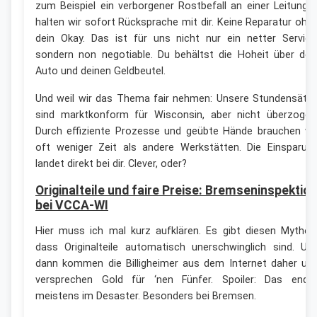
zum Beispiel ein verborgener Rostbefall an einer Leitung 
halten wir sofort Rücksprache mit dir. Keine Reparatur ohn
dein Okay. Das ist für uns nicht nur ein netter Service
sondern non negotiable. Du behältst die Hoheit über dei
Auto und deinen Geldbeutel.
Und weil wir das Thema fair nehmen: Unsere Stundensätz
sind marktkonform für Wisconsin, aber nicht überzogen
Durch effiziente Prozesse und geübte Hände brauchen wi
oft weniger Zeit als andere Werkstätten. Die Einsparun
landet direkt bei dir. Clever, oder?
Originalteile und faire Preise: Bremseninspektio
bei VCCA-WI
Hier muss ich mal kurz aufklären. Es gibt diesen Mythos
dass Originalteile automatisch unerschwinglich sind. Un
dann kommen die Billigheimer aus dem Internet daher un
versprechen Gold für ‘nen Fünfer. Spoiler: Das ende
meistens im Desaster. Besonders bei Bremsen.