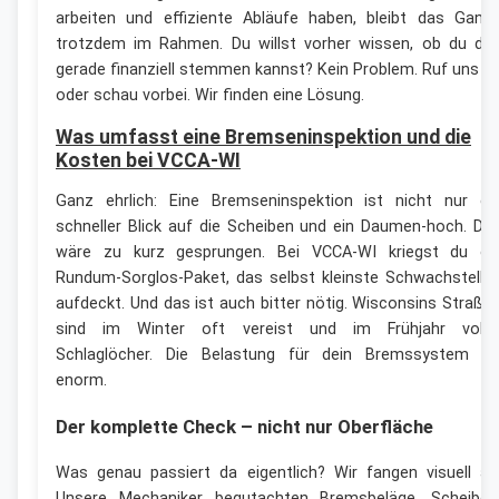
arbeiten und effiziente Abläufe haben, bleibt das Ganz
trotzdem im Rahmen. Du willst vorher wissen, ob du da
gerade finanziell stemmen kannst? Kein Problem. Ruf uns a
oder schau vorbei. Wir finden eine Lösung.
Was umfasst eine Bremseninspektion und die
Kosten bei VCCA-WI
Ganz ehrlich: Eine Bremseninspektion ist nicht nur ei
schneller Blick auf die Scheiben und ein Daumen-hoch. Da
wäre zu kurz gesprungen. Bei VCCA-WI kriegst du ei
Rundum-Sorglos-Paket, das selbst kleinste Schwachstelle
aufdeckt. Und das ist auch bitter nötig. Wisconsins Straße
sind im Winter oft vereist und im Frühjahr volle
Schlaglöcher. Die Belastung für dein Bremssystem is
enorm.
Der komplette Check – nicht nur Oberfläche
Was genau passiert da eigentlich? Wir fangen visuell an
Unsere Mechaniker begutachten Bremsbeläge, Scheiben