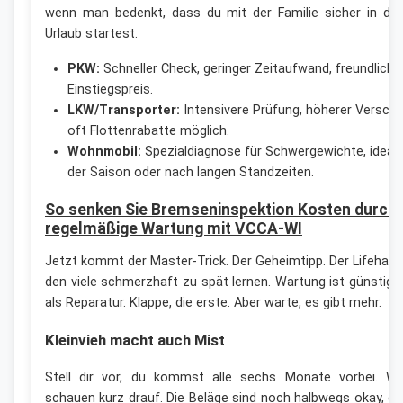
wenn man bedenkt, dass du mit der Familie sicher in de
Urlaub startest.
PKW:
Schneller Check, geringer Zeitaufwand, freundliche
Einstiegspreis.
LKW/Transporter:
Intensivere Prüfung, höherer Verschle
oft Flottenrabatte möglich.
Wohnmobil:
Spezialdiagnose für Schwergewichte, ideal 
der Saison oder nach langen Standzeiten.
So senken Sie Bremseninspektion Kosten durch
regelmäßige Wartung mit VCCA-WI
Jetzt kommt der Master-Trick. Der Geheimtipp. Der Lifehack
den viele schmerzhaft zu spät lernen. Wartung ist günstige
als Reparatur. Klappe, die erste. Aber warte, es gibt mehr.
Kleinvieh macht auch Mist
Stell dir vor, du kommst alle sechs Monate vorbei. Wi
schauen kurz drauf. Die Beläge sind noch halbwegs okay, di