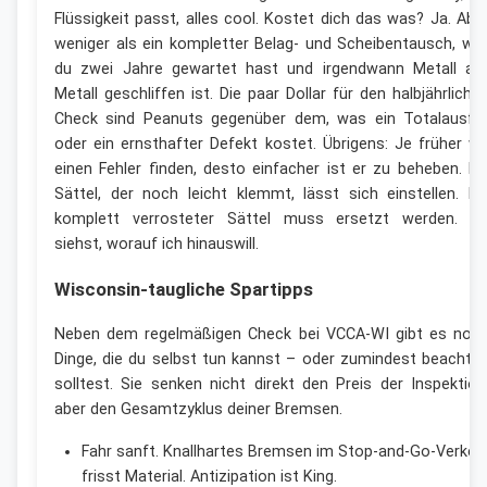
Flüssigkeit passt, alles cool. Kostet dich das was? Ja. Abe
weniger als ein kompletter Belag- und Scheibentausch, wei
du zwei Jahre gewartet hast und irgendwann Metall au
Metall geschliffen ist. Die paar Dollar für den halbjährliche
Check sind Peanuts gegenüber dem, was ein Totalausfal
oder ein ernsthafter Defekt kostet. Übrigens: Je früher wi
einen Fehler finden, desto einfacher ist er zu beheben. Ei
Sättel, der noch leicht klemmt, lässt sich einstellen. Ei
komplett verrosteter Sättel muss ersetzt werden. D
siehst, worauf ich hinauswill.
Wisconsin-taugliche Spartipps
Neben dem regelmäßigen Check bei VCCA-WI gibt es noc
Dinge, die du selbst tun kannst – oder zumindest beachte
solltest. Sie senken nicht direkt den Preis der Inspektion
aber den Gesamtzyklus deiner Bremsen.
Fahr sanft. Knallhartes Bremsen im Stop-and-Go-Verkeh
frisst Material. Antizipation ist King.