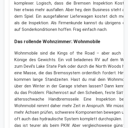
komplexer. Logisch, dass die Bremsen Inspektion Koste
hier etwas mehr ausfallen. Aber hey, dein Business steht au
dem Spiel. Ein ausgefallener Lieferwagen kostet dich meh
als die Inspektion. Als Firmenkunde kannst du übrigens of
auf Sonderkonditionen hoffen. Frag einfach nach.
Das rollende Wohnzimmer: Wohnmobile
Wohnmobile sind die Kings of the Road – aber auch di
Könige des Gewichts. Ein voll beladenes RV auf dem We
zum Devil’s Lake State Park oder durch die North Woods ha
eine Masse, die das Bremssystem ordentlich fordert. Hinz
kommen lange Standzeiten. Hast du mal dein Wohnmobi
über den Winter in der Garage stehen lassen? Dann kenns
du das Problem: Flächenrost auf den Scheiben, feste Sättel
altersschwache Handbremsseile. Eine Inspektion bei
Wohnmobil nimmt daher mehr Zeit in Anspruch. Wir müsse
mehr Achsen prüfen, schwerere Komponenten bewegen un
oft auch das hydraulische System komplett durchspülen. Ja
das ist teurer als beim PKW. Aber vergleichsweise günstig