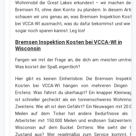
Wohnmobil die Great Lakes erkundest – wir machen dein
Bremsen fit, ohne dein Konto zu plündern. In diesem Artike
schauen wir uns genau an, was Bremsen Inspektion Koste
bei VCCA-WI ausmacht, was du dafür bekommst und wie d
sogar noch sparen kannst. Leg los!
Bremsen Inspektion Kosten bei VCCA-WI in
Wisconsin
Fangen wir mit der Frage an, die dich am meisten umtreibt
Was kostet der Spaß eigentlich?
Hier gibt es keinen Einheitsbrei. Die Bremsen Inspektio
Kosten bei VCCA-WI hängen von mehreren Dingen ab
Erstens: Was fährst du überhaupt? Ein knapper Kleinwage
ist schneller gecheckt als ein tonnenschweres Wohnmobil
Zweitens: Wie alt ist dein Gefährt? Ein Neuwagen mit 20.00
Meilen auf dem Ticker hat andere Bedürfnisse als ei
Arbeitstier mit 150.000 Meilen und endlosen Salzwintern i
Wisconsin auf dem Buckel. Drittens: Wie sieht der Ist
Zustand aus? Wer regelmäßig zum Service kommt, ha