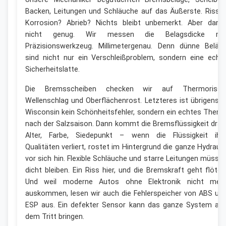
Backen, Leitungen und Schläuche auf das Äußerste. Risse
Korrosion? Abrieb? Nichts bleibt unbemerkt. Aber dami
nicht genug. Wir messen die Belagsdicke mi
Präzisionswerkzeug. Millimetergenau. Denn dünne Beläg
sind nicht nur ein Verschleißproblem, sondern eine echt
Sicherheitslatte.
Die Bremsscheiben checken wir auf Thermorisse
Wellenschlag und Oberflächenrost. Letzteres ist übrigens i
Wisconsin kein Schönheitsfehler, sondern ein echtes Them
nach der Salzsaison. Dann kommt die Bremsflüssigkeit dran
Alter, Farbe, Siedepunkt – wenn die Flüssigkeit ihr
Qualitäten verliert, rostet im Hintergrund die ganze Hydrauli
vor sich hin. Flexible Schläuche und starre Leitungen müsse
dicht bleiben. Ein Riss hier, und die Bremskraft geht flöten
Und weil moderne Autos ohne Elektronik nicht meh
auskommen, lesen wir auch die Fehlerspeicher von ABS un
ESP aus. Ein defekter Sensor kann das ganze System au
dem Tritt bringen.