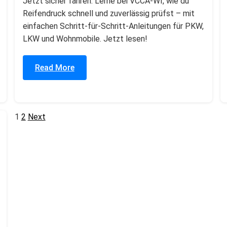
Jetzt sicher fahren: Lerne bei VCCA-WI, wie du
Reifendruck schnell und zuverlässig prüfst – mit
einfachen Schritt-für-Schritt-Anleitungen für PKW,
LKW und Wohnmobile. Jetzt lesen!
Read More
1
2
Next
Posts
pagination