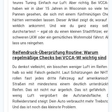
teures Tuning. Einfach nur Luft. Aber richtig. Bei VCCA-W
haben wir in über 15 Jahren in Wisconsin so viele teur
Pannen gesehen, die sich mit einem fünfminütigen Chec
hätten vermeiden lassen. Dieser Artikel zeigt dir, worauf e
wirklich ankommt. Und wie du ganz easy selbs
durchstartest – egal ob du einen kleinen Stadtflitzer, eine
schweren LKW oder ein gemütliches Wohnmobil fährst. Als
lass uns reingehen.
Reifendruck-Überprüfung Routine: Warum
regelmäßige Checks bei VCCA-WI wichtig sind
Du denkst vielleicht, ein bisschen weniger Luft im Reifen is
halb so wild. Falsch gedacht. Laut Schätzungen der NHTS
rollen fast jedes dritte Fahrzeug auf amerikanische
Straßen mit mindestens einem deutlich unterdrückte
Reifen. Das ist nicht nur ärgerlich. Das ist gefährlich. Z
wenig Luft vergrößert die Aufstandsfläche. De
Rollwiderstand steigt. Dein Auto verbraucht mehr Treibstoff
Und das ist noch das kleinste Problem.