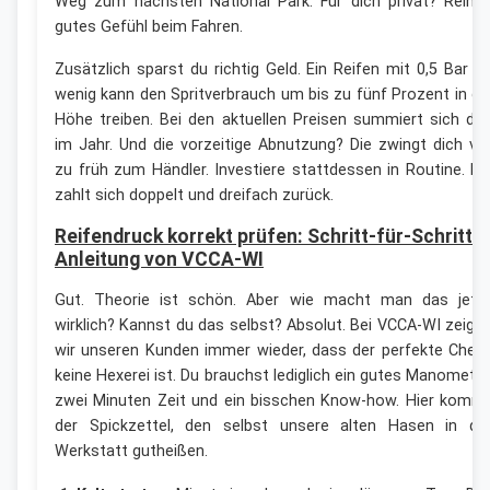
Weg zum nächsten National Park. Für dich privat? Reine
gutes Gefühl beim Fahren.
Zusätzlich sparst du richtig Geld. Ein Reifen mit 0,5 Bar z
wenig kann den Spritverbrauch um bis zu fünf Prozent in di
Höhe treiben. Bei den aktuellen Preisen summiert sich da
im Jahr. Und die vorzeitige Abnutzung? Die zwingt dich vie
zu früh zum Händler. Investiere stattdessen in Routine. Di
zahlt sich doppelt und dreifach zurück.
Reifendruck korrekt prüfen: Schritt-für-Schritt-
Anleitung von VCCA-WI
Gut. Theorie ist schön. Aber wie macht man das jetz
wirklich? Kannst du das selbst? Absolut. Bei VCCA-WI zeige
wir unseren Kunden immer wieder, dass der perfekte Chec
keine Hexerei ist. Du brauchst lediglich ein gutes Manometer
zwei Minuten Zeit und ein bisschen Know-how. Hier komm
der Spickzettel, den selbst unsere alten Hasen in de
Werkstatt gutheißen.