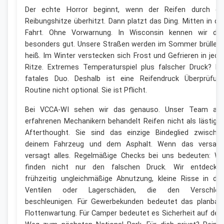
Der echte Horror beginnt, wenn der Reifen durch di
Reibungshitze überhitzt. Dann platzt das Ding. Mitten in de
Fahrt. Ohne Vorwarnung. In Wisconsin kennen wir da
besonders gut. Unsere Straßen werden im Sommer brüllen
heiß. Im Winter verstecken sich Frost und Gefrieren in jede
Ritze. Extremes Temperaturspiel plus falscher Druck? Ei
fatales Duo. Deshalb ist eine Reifendruck Überprüfun
Routine nicht optional. Sie ist Pflicht.
Bei VCCA-WI sehen wir das genauso. Unser Team au
erfahrenen Mechanikern behandelt Reifen nicht als lästige
Afterthought. Sie sind das einzige Bindeglied zwische
deinem Fahrzeug und dem Asphalt. Wenn das versagt
versagt alles. Regelmäßige Checks bei uns bedeuten: Wi
finden nicht nur den falschen Druck. Wir entdecke
frühzeitig ungleichmäßige Abnutzung, kleine Risse in de
Ventilen oder Lagerschäden, die den Verschlei
beschleunigen. Für Gewerbekunden bedeutet das planbar
Flottenwartung. Für Camper bedeutet es Sicherheit auf de