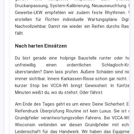
Druckanpassung, System-Kalibrierung, Neuauswuchtung. Be
Gewerbe-LKW empfehlen wir zudem feste Rhythmen. Wi
erstellen für Flotten individuelle Wartungspläne. Digital
Nachvollziehbar. Damit nie wieder ein Reifen durchs Raste
fällt.
Nach harten Einsätzen
Du bist gerade eine holprige Baustelle runter oder has
unfreiwillig einen ordentlichen Schlagloch-Krim
überstanden? Dann lass prüfen. Äußere Schäden sind nich
immer sichtbar. Innere Karkassen-Risse schon gar nicht. Ei
kurzer Stop bei VCCA-WI bringt Gewissheit. In fünfzeh
Minuten weißt du, wo du stehst. Oder fährst.
Am Ende des Tages geht es um eines: Deine Sicherheit. Ein
Reifendruck Überprüfung Routine ist kein Luxus. Sie ist de
Grundpfeiler verantwortungsvollen Fahrens. Bei VCCA-WI i
Wisconsin verbinden wir diesen Grundpfeiler mit echte
Leidenschaft für das Handwerk. Wir haben das Equipment