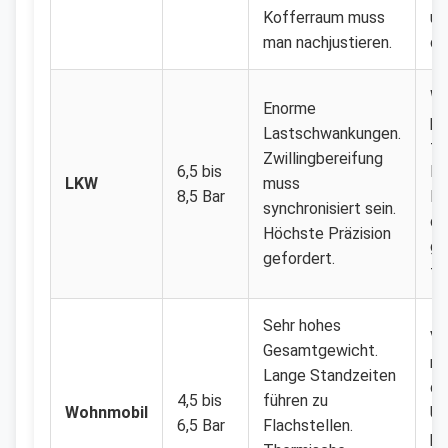
Kofferraum muss
un
man nachjustieren.
dr
Wö
Enorme
pr
Lastschwankungen.
tä
Zwillingbereifung
6,5 bis
Ei
LKW
muss
8,5 Bar
Dr
synchronisiert sein.
de
Höchste Präzision
gl
gefordert.
te
Sehr hohes
Vo
Gesamtgewicht.
me
Lange Standzeiten
de
4,5 bis
führen zu
Wohnmobil
Üb
6,5 Bar
Flachstellen.
pr