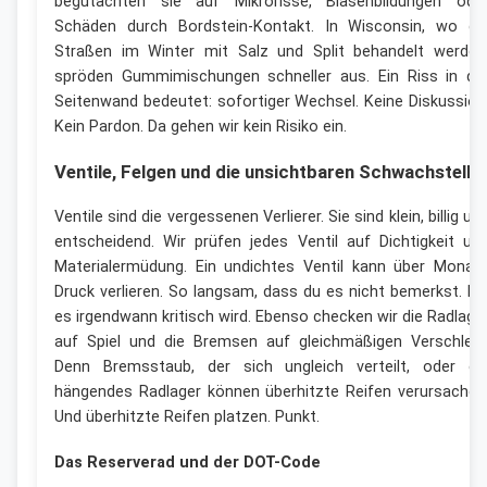
begutachten sie auf Mikrorisse, Blasenbildungen ode
Schäden durch Bordstein-Kontakt. In Wisconsin, wo di
Straßen im Winter mit Salz und Split behandelt werden
spröden Gummimischungen schneller aus. Ein Riss in de
Seitenwand bedeutet: sofortiger Wechsel. Keine Diskussion
Kein Pardon. Da gehen wir kein Risiko ein.
Ventile, Felgen und die unsichtbaren Schwachstelle
Ventile sind die vergessenen Verlierer. Sie sind klein, billig un
entscheidend. Wir prüfen jedes Ventil auf Dichtigkeit un
Materialermüdung. Ein undichtes Ventil kann über Monat
Druck verlieren. So langsam, dass du es nicht bemerkst. Bi
es irgendwann kritisch wird. Ebenso checken wir die Radlage
auf Spiel und die Bremsen auf gleichmäßigen Verschleiß
Denn Bremsstaub, der sich ungleich verteilt, oder ei
hängendes Radlager können überhitzte Reifen verursachen
Und überhitzte Reifen platzen. Punkt.
Das Reserverad und der DOT-Code