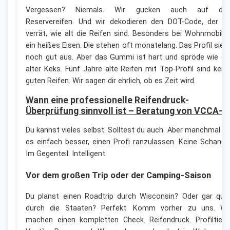
Vergessen? Niemals. Wir gucken auch auf de
Reservereifen. Und wir dekodieren den DOT-Code, der di
verrät, wie alt die Reifen sind. Besonders bei Wohnmobile
ein heißes Eisen. Die stehen oft monatelang. Das Profil sieh
noch gut aus. Aber das Gummi ist hart und spröde wie ei
alter Keks. Fünf Jahre alte Reifen mit Top-Profil sind kein
guten Reifen. Wir sagen dir ehrlich, ob es Zeit wird.
Wann eine professionelle Reifendruck-
Überprüfung sinnvoll ist – Beratung von VCCA-W
Du kannst vieles selbst. Solltest du auch. Aber manchmal is
es einfach besser, einen Profi ranzulassen. Keine Schande
Im Gegenteil. Intelligent.
Vor dem großen Trip oder der Camping-Saison
Du planst einen Roadtrip durch Wisconsin? Oder gar que
durch die Staaten? Perfekt. Komm vorher zu uns. Wi
machen einen kompletten Check. Reifendruck. Profiltiefe