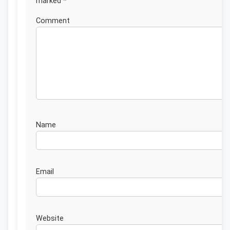
marked
*
Commen
Nam
Emai
Website