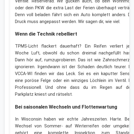
Ventile. Reserverad. Wir gucken auch, ob dein Wohnmobi
oder dein PKW die extra Last der Ferien überhaupt verträgt
Denn voll beladen fährt sich ein Auto komplett anders. De
Druck muss angepasst werden. Wir sagen dir, wie viel.
Wenn die Technik rebelliert
TPMS-Licht flackert dauerhaft? Ein Reifen verliert jed
Woche Luft, obwohl du schon dreimal nachgefüllt hast
Dann hör auf, rumzuprobieren. Das ist wie Zahnschmerze
ignorieren. Irgendwann ist der Schaden deutlich teurer. Be
VCCA-WI finden wir das Leck. Sei es ein kaputter Sensor
eine poröse Felge oder ein winziges Löchlein im Ventil. Fix
Professionell. Und ohne dass du im Regen auf de
Parkplatz kniest und rätselst.
Bei saisonalen Wechseln und Flottenwartung
In Wisconsin haben wir echte Jahreszeiten. Harte. Bei
Wechsel von Sommer- auf Winterreifen oder umgekehr
gehört eine komplette Inspektion zum Standard