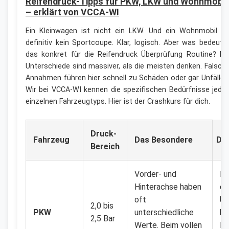
Reifendruck-Tipps für PKW, LKW und Wohnmobil
– erklärt von VCCA-WI
Ein Kleinwagen ist nicht ein LKW. Und ein Wohnmobil is
definitiv kein Sportcoupe. Klar, logisch. Aber was bedeute
das konkret für die Reifendruck Überprüfung Routine? Di
Unterschiede sind massiver, als die meisten denken. Falsch
Annahmen führen hier schnell zu Schäden oder gar Unfällen
Wir bei VCCA-WI kennen die spezifischen Bedürfnisse jede
einzelnen Fahrzeugtyps. Hier ist der Crashkurs für dich.
Druck-
Fahrzeug
Das Besondere
Der
Bereich
Vorder- und
Mo
Hinterachse haben
ch
oft
Ur
2,0 bis
PKW
unterschiedliche
be
2,5 Bar
Werte. Beim vollen
Re