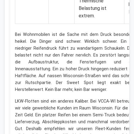
Thermische
ko
Belastung ist
la
extrem.
Bei Wohnmobilen ist die Sache mit dem Druck besonder
heikel. Die Dinger sind schwer. Wirklich schwer. Ein z
niedriger Reifendruck führt zu wandartigem Schaukeln. Da
belastet nicht nur den Fahrer nervlich. Es zerstört langsa
die Aufbaustruktur, die Fensterfugen und di
Innenausstattung. Ein zu hoher Druck hingegen reduziert di
Haftfläche. Auf nassen Wisconsin-Straßen wird das schnel
zur Rutschpartie. Der Sweet Spot liegt exakt bei
Herstellerwert. Kein Bar mehr, kein Bar weniger.
LKW-Flotten sind ein anderes Kaliber. Bei VCCA-WI betreue
wir viele gewerbliche Kunden im Raum Wisconsin. Für die is
Zeit Geld. Ein platzer Reifen bei einem Semi-Truck bedeute
Lieferverzug, Abschleppkosten und manchmal verdorbene
Gut. Deshalb empfehlen wir unseren Fleet-Kunden fest