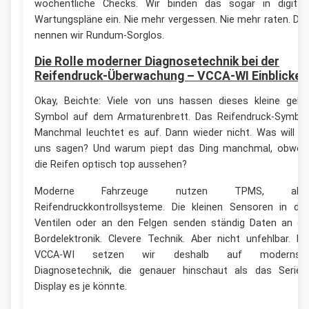
wöchentliche Checks. Wir binden das sogar in digital
Wartungspläne ein. Nie mehr vergessen. Nie mehr raten. Da
nennen wir Rundum-Sorglos.
Die Rolle moderner Diagnosetechnik bei der
Reifendruck-Überwachung – VCCA-WI Einblicke
Okay, Beichte: Viele von uns hassen dieses kleine gelb
Symbol auf dem Armaturenbrett. Das Reifendruck-Symbol
Manchmal leuchtet es auf. Dann wieder nicht. Was will e
uns sagen? Und warum piept das Ding manchmal, obwoh
die Reifen optisch top aussehen?
Moderne Fahrzeuge nutzen TPMS, als
Reifendruckkontrollsysteme. Die kleinen Sensoren in de
Ventilen oder an den Felgen senden ständig Daten an di
Bordelektronik. Clevere Technik. Aber nicht unfehlbar. Be
VCCA-WI setzen wir deshalb auf modernst
Diagnosetechnik, die genauer hinschaut als das Serien
Display es je könnte.