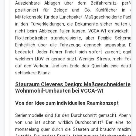
Ausziehbare Ablagen über dem Beifahrersitz, perfek
positioniert für Belege und Co. Kühlfächer in de
Mittelkonsole für das Lunchpaket. Maßgeschneiderte Fäche
in den Türverkleidungen, die Dokumente sicher halten un
nicht beim Abbiegen fallen lassen. VCCA-WI entwickelt fü
Flottenbetreiber standardisierte, aber flexible Schemata
Einheitlich über alle Fahrzeuge, dennoch anpassbar. Da
bedeutet: Jeder Fahrer findet sich sofort zurecht, egal i
welchem LKW er gerade sitzt. Weniger Stress, mehr Foku
auf den Verkehr. Und am Ende des Quartals eine deutlic
schlankere Bilanz.
Stauraum Cleveres Design: Maßgeschneiderte
Wohnmobil-Umbauten bei VCCA-WI
Von der Idee zum individuellen Raumkonzept
Serienmodelle sind für den Durchschnitt gemacht. Aber we
von uns ist schon wirklich Durchschnitt? Der eine tour
monatelang quer durch die Staaten und braucht maximal