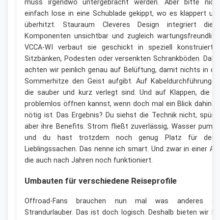
muss irgendwo untergebracht werden. Aber bitte nich
einfach lose in eine Schublade gekippt, wo es klappert un
überhitzt. Stauraum Cleveres Design integriert dies
Komponenten unsichtbar und zugleich wartungsfreundlich
VCCA-WI verbaut sie geschickt in speziell konstruierte
Sitzbänken, Podesten oder versenkten Schrankböden. Dabe
achten wir peinlich genau auf Belüftung, damit nichts in de
Sommerhitze den Geist aufgibt. Auf Kabeldurchführungen
die sauber und kurz verlegt sind. Und auf Klappen, die d
problemlos öffnen kannst, wenn doch mal ein Blick dahinte
nötig ist. Das Ergebnis? Du siehst die Technik nicht, spürs
aber ihre Benefits. Strom fließt zuverlässig, Wasser pumpt
und du hast trotzdem noch genug Platz für dein
Lieblingssachen. Das nenne ich smart. Und zwar in einer Art
die auch nach Jahren noch funktioniert.
Umbauten für verschiedene Reiseprofile
Offroad-Fans brauchen nun mal was anderes al
Strandurlauber. Das ist doch logisch. Deshalb bieten wir be