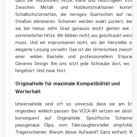
dass sie Vibrationen, Hitze, Kälte und Feuchtigkeit trotzt
Zwischen Metall- und Holzkonstruktionen komme
Schallschutzmatten, die nerviges Quietschen auf raue
Straßen eliminieren. Schienen werden exakt justiert, dami
sie bei minus zehn Grad genauso leicht gleiten wie be
sommerlicher Hitze. Wir kleben nicht, wo geschraubt werde
muss. Und wir improvisieren nicht, wo der Hersteller ein
elegante Lösung vorsieht. Das ist der Unterschied zwische
einer wilden Bastelei und professionellem Staurau
Cleveres Design. Bei uns sitzt jede Schraube dort, wo si
hingehört. Und zwar fest.
Originalteile für maximale Kompatibilität und
Werterhalt
Universalteile sind oft so universal, dass sie am End
nirgendwo wirklich passen. Bei VCCA-WI setzen wir deshal
konsequent auf Originalteile. Spezifische Scharniere
passgenaue Clips, vom Fahrzeughersteller empfohlen
Trägerschienen. Warum dieser Aufwand? Ganz einfach: Wei