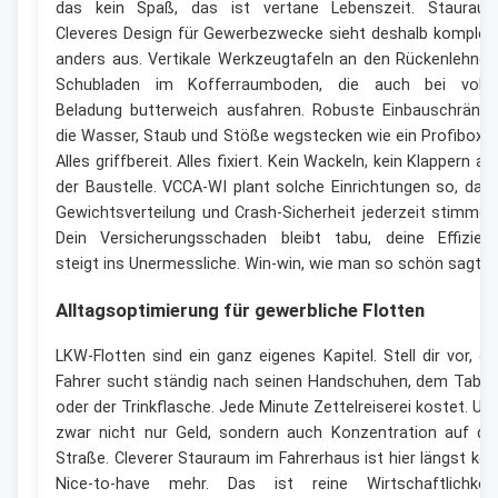
das kein Spaß, das ist vertane Lebenszeit. Staurau
Cleveres Design für Gewerbezwecke sieht deshalb komplet
anders aus. Vertikale Werkzeugtafeln an den Rückenlehnen
Schubladen im Kofferraumboden, die auch bei volle
Beladung butterweich ausfahren. Robuste Einbauschränke
die Wasser, Staub und Stöße wegstecken wie ein Profiboxer
Alles griffbereit. Alles fixiert. Kein Wackeln, kein Klappern au
der Baustelle. VCCA-WI plant solche Einrichtungen so, das
Gewichtsverteilung und Crash-Sicherheit jederzeit stimmen
Dein Versicherungsschaden bleibt tabu, deine Effizien
steigt ins Unermessliche. Win-win, wie man so schön sagt.
Alltagsoptimierung für gewerbliche Flotten
LKW-Flotten sind ein ganz eigenes Kapitel. Stell dir vor, ei
Fahrer sucht ständig nach seinen Handschuhen, dem Table
oder der Trinkflasche. Jede Minute Zettelreiserei kostet. Un
zwar nicht nur Geld, sondern auch Konzentration auf de
Straße. Cleverer Stauraum im Fahrerhaus ist hier längst kei
Nice-to-have mehr. Das ist reine Wirtschaftlichkeit