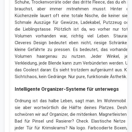
Schuhe, Trockenvorräte oder das dritte Fleece, das du eh ni
brauchst, aber immer mitnehmen musst. Hinter de
Küchenzeile lauert oft eine totale Nische, die keiner sieht
Schmale Auszüge für Gewürze, Ladekabel, Putzzeug ode
die Lieblingstasse. Plötzlich ist da, wo vorher nur tote
Volumen vorhanden war, richtig viel Leben. Staurau
Cleveres Design bedeutet eben nicht, riesige Schränke i
kleine Gefährte zu pressen. Es bedeutet, das vorhanden
Volumen haargenau zu nutzen. Jeder Winkel, jed
Verkleidung, jede Blende kann zum Verbündeten werden. Un
das Coolest daran: Es sieht trotzdem aufgeräumt aus. Kei
Sichtchaos, kein Gedränge. Nur pure, funktionale Ästhetik.
Intelligente Organizer-Systeme für unterwegs
Ordnung ist das halbe Leben, sagt man. Im Wohnmobil is
sie aber wortwörtlich die Hälfte deines Platzes. Deshal
schwören wir auf Organizer, die mitdenken. Magnetleisten i
Bad für Pinsel und Rasierer? Check. Elastische Netze a
jeder Tür für Krimskrams? Na logo. Farbcodierte Boxen, i