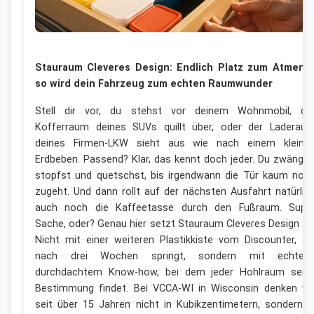
Stauraum Cleveres Design: Endlich Platz zum Atmen 
so wird dein Fahrzeug zum echten Raumwunder
Stell dir vor, du stehst vor deinem Wohnmobil, de
Kofferraum deines SUVs quillt über, oder der Laderau
deines Firmen-LKW sieht aus wie nach einem kleine
Erdbeben. Passend? Klar, das kennt doch jeder. Du zwängst
stopfst und quetschst, bis irgendwann die Tür kaum noc
zugeht. Und dann rollt auf der nächsten Ausfahrt natürlic
auch noch die Kaffeetasse durch den Fußraum. Supe
Sache, oder? Genau hier setzt Stauraum Cleveres Design an
Nicht mit einer weiteren Plastikkiste vom Discounter, di
nach drei Wochen springt, sondern mit echtem
durchdachtem Know-how, bei dem jeder Hohlraum sein
Bestimmung findet. Bei VCCA-WI in Wisconsin denken wi
seit über 15 Jahren nicht in Kubikzentimetern, sondern i