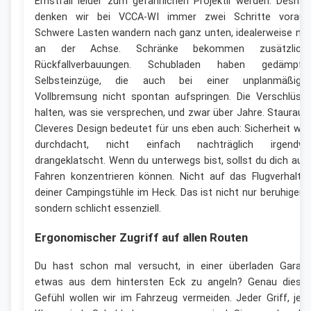
Ernstfall leider zum gefährlichen Projektil werden. Deshal
denken wir bei VCCA-WI immer zwei Schritte voraus
Schwere Lasten wandern nach ganz unten, idealerweise na
an der Achse. Schränke bekommen zusätzlich
Rückfallverbauungen. Schubladen haben gedämpft
Selbsteinzüge, die auch bei einer unplanmäßige
Vollbremsung nicht spontan aufspringen. Die Verschlüss
halten, was sie versprechen, und zwar über Jahre. Staurau
Cleveres Design bedeutet für uns eben auch: Sicherheit wir
durchdacht, nicht einfach nachträglich irgendw
drangeklatscht. Wenn du unterwegs bist, sollst du dich auf
Fahren konzentrieren können. Nicht auf das Flugverhalte
deiner Campingstühle im Heck. Das ist nicht nur beruhigend
sondern schlicht essenziell.
Ergonomischer Zugriff auf allen Routen
Du hast schon mal versucht, in einer überladen Garag
etwas aus dem hintersten Eck zu angeln? Genau diese
Gefühl wollen wir im Fahrzeug vermeiden. Jeder Griff, jed