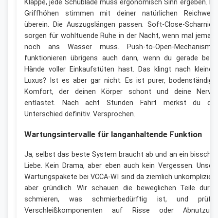
Klappe, jede Schublade muss ergonomisch Sinn ergeben. Di
Griffhöhen stimmen mit deiner natürlichen Reichweit
überein. Die Auszugslängen passen. Soft-Close-Scharnier
sorgen für wohltuende Ruhe in der Nacht, wenn mal jeman
noch ans Wasser muss. Push-to-Open-Mechanisme
funktionieren übrigens auch dann, wenn du gerade beid
Hände voller Einkaufstüten hast. Das klingt nach kleine
Luxus? Ist es aber gar nicht. Es ist purer, bodenständige
Komfort, der deinen Körper schont und deine Nerve
entlastet. Nach acht Stunden Fahrt merkst du de
Unterschied definitiv. Versprochen.
Wartungsintervalle für langanhaltende Funktion
Ja, selbst das beste System braucht ab und an ein bissche
Liebe. Kein Drama, aber eben auch kein Vergessen. Unser
Wartungspakete bei VCCA-WI sind da ziemlich unkompliziert
aber gründlich. Wir schauen die beweglichen Teile durch
schmieren, was schmierbedürftig ist, und prüfe
Verschleißkomponenten auf Risse oder Abnutzung