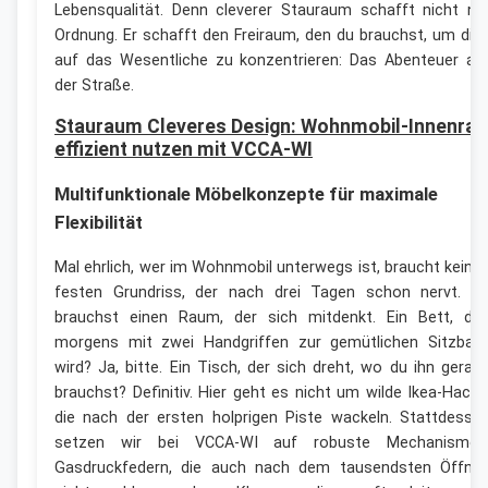
Lebensqualität. Denn cleverer Stauraum schafft nicht nu
Ordnung. Er schafft den Freiraum, den du brauchst, um dic
auf das Wesentliche zu konzentrieren: Das Abenteuer au
der Straße.
Stauraum Cleveres Design: Wohnmobil-Innenra
effizient nutzen mit VCCA-WI
Multifunktionale Möbelkonzepte für maximale
Flexibilität
Mal ehrlich, wer im Wohnmobil unterwegs ist, braucht keine
festen Grundriss, der nach drei Tagen schon nervt. D
brauchst einen Raum, der sich mitdenkt. Ein Bett, da
morgens mit zwei Handgriffen zur gemütlichen Sitzban
wird? Ja, bitte. Ein Tisch, der sich dreht, wo du ihn gerad
brauchst? Definitiv. Hier geht es nicht um wilde Ikea-Hacks
die nach der ersten holprigen Piste wackeln. Stattdesse
setzen wir bei VCCA-WI auf robuste Mechanismen
Gasdruckfedern, die auch nach dem tausendsten Öffne