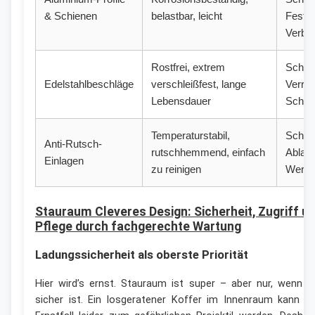
& Schienen
belastbar, leicht
Festkö
Verbi
Rostfrei, extrem
Scharn
Edelstahlbeschläge
verschleißfest, lange
Verrie
Lebensdauer
Schna
Temperaturstabil,
Schub
Anti-Rutsch-
rutschhemmend, einfach
Ablage
Einlagen
zu reinigen
Werkz
Stauraum Cleveres Design: Sicherheit, Zugriff u
Pflege durch fachgerechte Wartung
Ladungssicherheit als oberste Priorität
Hier wird’s ernst. Stauraum ist super – aber nur, wenn e
sicher ist. Ein losgeratener Koffer im Innenraum kann i