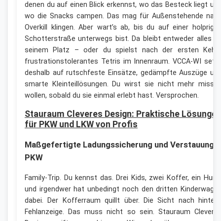
denen du auf einen Blick erkennst, wo das Besteck liegt un
wo die Snacks campen. Das mag für Außenstehende nac
Overkill klingen. Aber wart’s ab, bis du auf einer holprige
Schotterstraße unterwegs bist. Da bleibt entweder alles a
seinem Platz – oder du spielst nach der ersten Kehr
frustrationstolerantes Tetris im Innenraum. VCCA-WI setz
deshalb auf rutschfeste Einsätze, gedämpfte Auszüge un
smarte Kleinteillösungen. Du wirst sie nicht mehr misse
wollen, sobald du sie einmal erlebt hast. Versprochen.
Stauraum Cleveres Design: Praktische Lösunge
für PKW und LKW von Profis
Maßgefertigte Ladungssicherung und Verstauung i
PKW
Family-Trip. Du kennst das. Drei Kids, zwei Koffer, ein Hund
und irgendwer hat unbedingt noch den dritten Kinderwage
dabei. Der Kofferraum quillt über. Die Sicht nach hinten
Fehlanzeige. Das muss nicht so sein. Stauraum Clevere