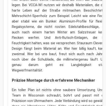
legen. Bei VCCA-WI nutzen wir deshalb Materialien, die da
harte Leben auf der Straße mitmachen. Beschichtete
Mehrschicht-Sperrholz zum Beispiel. Leicht wie eine Feder
aber stabil wie ein Bunker. Aluminium-Profile für flexibl
Regalsysteme, die nicht rosten. Edelstahlbeschläge, di
auch nach einem harten Winter am Salzstreuer kein
Flecken werfen. Und Anti-Rutsch-Einlagen, die be
Feuchtigkeit halten, was sie versprechen. Stauraum Clevere
Design fängt beim Material an. Wer hier billig kauft, kauf
zweimal. Wer bei uns baut, freut sich auch nach Jahre
noch über die Schublade, die millimetergenau läuft. Un
genau darum geht es: Langlebigkeit stat
Wegwerfmentalität.
Präzise Montage durch erfahrene Mechaniker
Ein toller Plan ist nichts ohne saubere Umsetzung. Unse
Team in Wisconsin schraubt, bohrt und passt mit de
Präzision von Uhrmachern. Jede Verbindung wird so gewählt