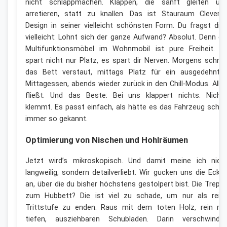
nicht schlappmachen. Klappen, die sanft gleiten un
arretieren, statt zu knallen. Das ist Stauraum Clevere
Design in seiner vielleicht schönsten Form. Du fragst dic
vielleicht: Lohnt sich der ganze Aufwand? Absolut. Denn ei
Multifunktionsmöbel im Wohnmobil ist pure Freiheit. E
spart nicht nur Platz, es spart dir Nerven. Morgens schnel
das Bett verstaut, mittags Platz für ein ausgedehnte
Mittagessen, abends wieder zurück in den Chill-Modus. Alle
fließt. Und das Beste: Bei uns klappert nichts. Nicht
klemmt. Es passt einfach, als hätte es das Fahrzeug scho
immer so gekannt.
Optimierung von Nischen und Hohlräumen
Jetzt wird’s mikroskopisch. Und damit meine ich nich
langweilig, sondern detailverliebt. Wir gucken uns die Ecke
an, über die du bisher höchstens gestolpert bist. Die Trepp
zum Hubbett? Die ist viel zu schade, um nur als rein
Trittstufe zu enden. Raus mit dem toten Holz, rein mi
tiefen, ausziehbaren Schubladen. Darin verschwinde