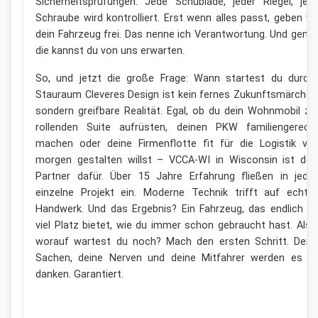
Sicherheitsprüfungen. Jede Schublade, jeder Riegel, jed
Schraube wird kontrolliert. Erst wenn alles passt, geben wi
dein Fahrzeug frei. Das nenne ich Verantwortung. Und gena
die kannst du von uns erwarten.
So, und jetzt die große Frage: Wann startest du durch
Stauraum Cleveres Design ist kein fernes Zukunftsmärchen
sondern greifbare Realität. Egal, ob du dein Wohnmobil zu
rollenden Suite aufrüsten, deinen PKW familiengerech
machen oder deine Firmenflotte fit für die Logistik vo
morgen gestalten willst – VCCA-WI in Wisconsin ist dei
Partner dafür. Über 15 Jahre Erfahrung fließen in jede
einzelne Projekt ein. Moderne Technik trifft auf echte
Handwerk. Und das Ergebnis? Ein Fahrzeug, das endlich s
viel Platz bietet, wie du immer schon gebraucht hast. Also
worauf wartest du noch? Mach den ersten Schritt. Dein
Sachen, deine Nerven und deine Mitfahrer werden es di
danken. Garantiert.