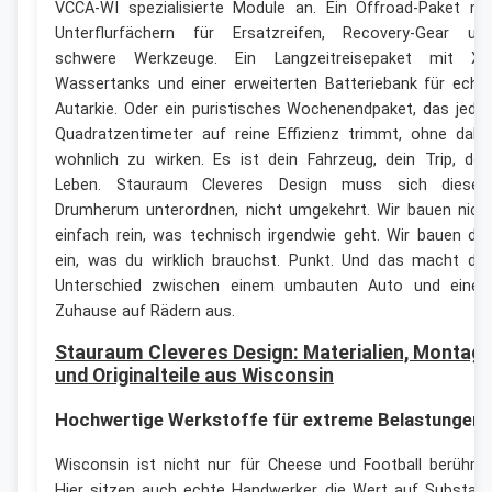
VCCA-WI spezialisierte Module an. Ein Offroad-Paket mi
Unterflurfächern für Ersatzreifen, Recovery-Gear un
schwere Werkzeuge. Ein Langzeitreisepaket mit XL
Wassertanks und einer erweiterten Batteriebank für echt
Autarkie. Oder ein puristisches Wochenendpaket, das jede
Quadratzentimeter auf reine Effizienz trimmt, ohne dabe
wohnlich zu wirken. Es ist dein Fahrzeug, dein Trip, dei
Leben. Stauraum Cleveres Design muss sich diese
Drumherum unterordnen, nicht umgekehrt. Wir bauen nich
einfach rein, was technisch irgendwie geht. Wir bauen da
ein, was du wirklich brauchst. Punkt. Und das macht de
Unterschied zwischen einem umbauten Auto und eine
Zuhause auf Rädern aus.
Stauraum Cleveres Design: Materialien, Montag
und Originalteile aus Wisconsin
Hochwertige Werkstoffe für extreme Belastungen
Wisconsin ist nicht nur für Cheese und Football berühmt
Hier sitzen auch echte Handwerker, die Wert auf Substan