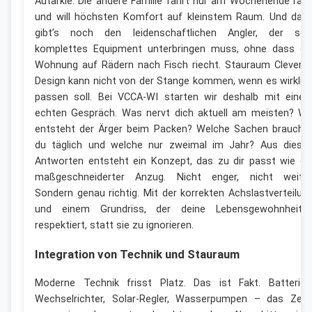
Autarkie. Die andere Familie fährt nur am Wochenende rau
und will höchsten Komfort auf kleinstem Raum. Und dan
gibt’s noch den leidenschaftlichen Angler, der sei
komplettes Equipment unterbringen muss, ohne dass di
Wohnung auf Rädern nach Fisch riecht. Stauraum Clevere
Design kann nicht von der Stange kommen, wenn es wirklic
passen soll. Bei VCCA-WI starten wir deshalb mit eine
echten Gespräch. Was nervt dich aktuell am meisten? W
entsteht der Ärger beim Packen? Welche Sachen brauchs
du täglich und welche nur zweimal im Jahr? Aus diese
Antworten entsteht ein Konzept, das zu dir passt wie ei
maßgeschneiderter Anzug. Nicht enger, nicht weiter
Sondern genau richtig. Mit der korrekten Achslastverteilun
und einem Grundriss, der deine Lebensgewohnheite
respektiert, statt sie zu ignorieren.
Integration von Technik und Stauraum
Moderne Technik frisst Platz. Das ist Fakt. Batterien
Wechselrichter, Solar-Regler, Wasserpumpen – das Zeu