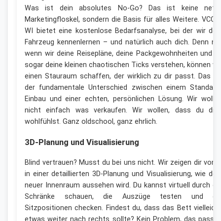
Was ist dein absolutes No-Go? Das ist keine nett
Marketingfloskel, sondern die Basis für alles Weitere. VCCA
WI bietet eine kostenlose Bedarfsanalyse, bei der wir dei
Fahrzeug kennenlernen – und natürlich auch dich. Denn nu
wenn wir deine Reisepläne, deine Packgewohnheiten und ja
sogar deine kleinen chaotischen Ticks verstehen, können wi
einen Stauraum schaffen, der wirklich zu dir passt. Das is
der fundamentale Unterschied zwischen einem Standard
Einbau und einer echten, persönlichen Lösung. Wir wolle
nicht einfach was verkaufen. Wir wollen, dass du dic
wohlfühlst. Ganz oldschool, ganz ehrlich.
3D-Planung und Visualisierung
Blind vertrauen? Musst du bei uns nicht. Wir zeigen dir vora
in einer detaillierten 3D-Planung und Visualisierung, wie dei
neuer Innenraum aussehen wird. Du kannst virtuell durch di
Schränke schauen, die Auszüge testen und di
Sitzpositionen checken. Findest du, dass das Bett vielleich
etwas weiter nach rechts sollte? Kein Problem, das passe