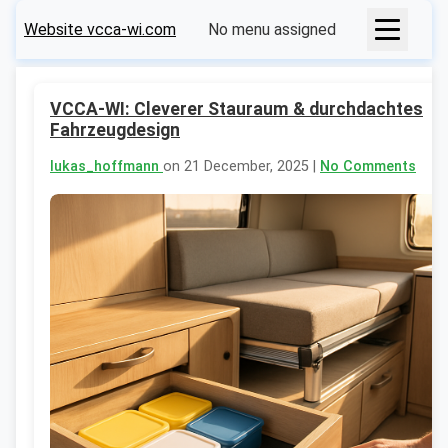
Website vcca-wi.com
No menu assigned
VCCA-WI: Cleverer Stauraum & durchdachtes
Fahrzeugdesign
lukas_hoffmann
on 21 December, 2025 |
No Comments