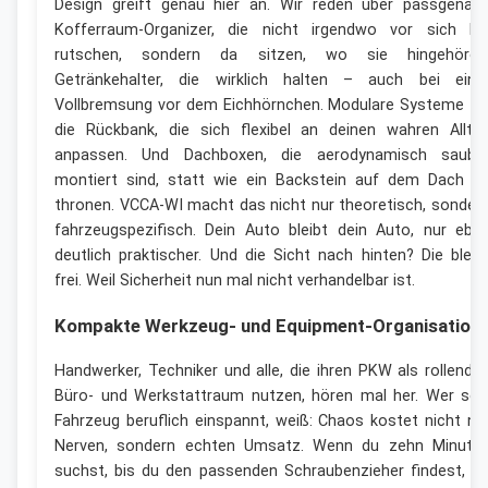
Design greift genau hier an. Wir reden über passgenau
Kofferraum-Organizer, die nicht irgendwo vor sich hi
rutschen, sondern da sitzen, wo sie hingehören
Getränkehalter, die wirklich halten – auch bei eine
Vollbremsung vor dem Eichhörnchen. Modulare Systeme fü
die Rückbank, die sich flexibel an deinen wahren Allta
anpassen. Und Dachboxen, die aerodynamisch saube
montiert sind, statt wie ein Backstein auf dem Dach z
thronen. VCCA-WI macht das nicht nur theoretisch, sonder
fahrzeugspezifisch. Dein Auto bleibt dein Auto, nur ebe
deutlich praktischer. Und die Sicht nach hinten? Die bleib
frei. Weil Sicherheit nun mal nicht verhandelbar ist.
Kompakte Werkzeug- und Equipment-Organisation
Handwerker, Techniker und alle, die ihren PKW als rollende
Büro- und Werkstattraum nutzen, hören mal her. Wer sei
Fahrzeug beruflich einspannt, weiß: Chaos kostet nicht nu
Nerven, sondern echten Umsatz. Wenn du zehn Minute
suchst, bis du den passenden Schraubenzieher findest, is