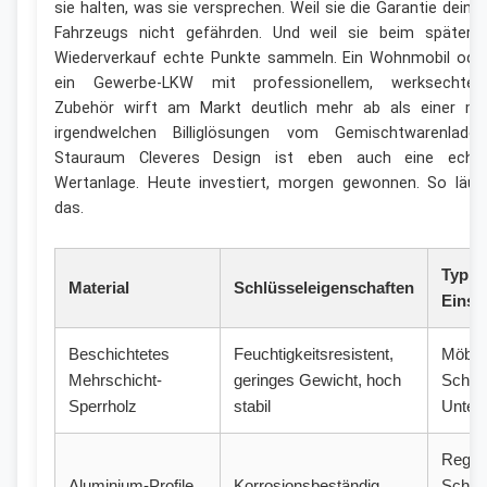
sie halten, was sie versprechen. Weil sie die Garantie deine
Fahrzeugs nicht gefährden. Und weil sie beim spätere
Wiederverkauf echte Punkte sammeln. Ein Wohnmobil ode
ein Gewerbe-LKW mit professionellem, werksechte
Zubehör wirft am Markt deutlich mehr ab als einer mi
irgendwelchen Billiglösungen vom Gemischtwarenladen
Stauraum Cleveres Design ist eben auch eine echt
Wertanlage. Heute investiert, morgen gewonnen. So läuf
das.
Typis
Material
Schlüsseleigenschaften
Einsa
Beschichtetes
Feuchtigkeitsresistent,
Möbel
Mehrschicht-
geringes Gewicht, hoch
Schran
Sperrholz
stabil
Unterk
Regal
Aluminium-Profile
Korrosionsbeständig,
Schubl