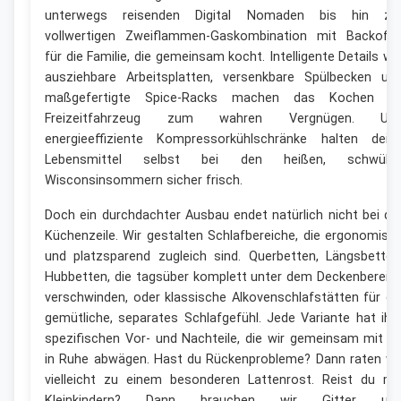
unterwegs reisenden Digital Nomaden bis hin zu
vollwertigen Zweiflammen-Gaskombination mit Backofe
für die Familie, die gemeinsam kocht. Intelligente Details wi
ausziehbare Arbeitsplatten, versenkbare Spülbecken un
maßgefertigte Spice-Racks machen das Kochen i
Freizeitfahrzeug zum wahren Vergnügen. Un
energieeffiziente Kompressorkühlschränke halten dein
Lebensmittel selbst bei den heißen, schwüle
Wisconsinsommern sicher frisch.
Doch ein durchdachter Ausbau endet natürlich nicht bei de
Küchenzeile. Wir gestalten Schlafbereiche, die ergonomisc
und platzsparend zugleich sind. Querbetten, Längsbetten
Hubbetten, die tagsüber komplett unter dem Deckenbereic
verschwinden, oder klassische Alkovenschlafstätten für di
gemütliche, separates Schlafgefühl. Jede Variante hat ihr
spezifischen Vor- und Nachteile, die wir gemeinsam mit di
in Ruhe abwägen. Hast du Rückenprobleme? Dann raten wi
vielleicht zu einem besonderen Lattenrost. Reist du mi
Kleinkindern? Dann brauchen wir Gitter un