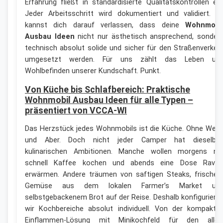
Erfahrung fließt in standardisierte Qualitätskontrollen ein
Jeder Arbeitsschritt wird dokumentiert und validiert. D
kannst dich darauf verlassen, dass deine
Wohnmobi
Ausbau Ideen
nicht nur ästhetisch ansprechend, sonder
technisch absolut solide und sicher für den Straßenverkeh
umgesetzt werden. Für uns zählt das Leben un
Wohlbefinden unserer Kundschaft. Punkt.
Von Küche bis Schlafbereich: Praktische
Wohnmobil Ausbau Ideen für alle Typen –
präsentiert von VCCA-WI
Das Herzstück jedes Wohnmobils ist die Küche. Ohne Wen
und Aber. Doch nicht jeder Camper hat dieselbe
kulinarischen Ambitionen. Manche wollen morgens nu
schnell Kaffee kochen und abends eine Dose Raviol
erwärmen. Andere träumen von saftigen Steaks, frische
Gemüse aus dem lokalen Farmer’s Market un
selbstgebackenem Brot auf der Reise. Deshalb konfiguriere
wir Kochbereiche absolut individuell. Von der kompakte
Einflammen-Lösung mit Minikochfeld für den allei