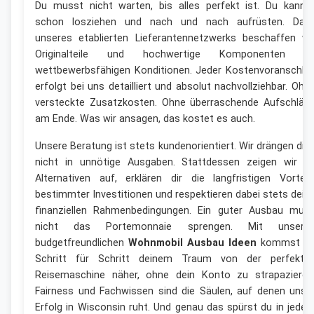
Du musst nicht warten, bis alles perfekt ist. Du kanns
schon losziehen und nach und nach aufrüsten. Dan
unseres etablierten Lieferantennetzwerks beschaffen wi
Originalteile und hochwertige Komponenten z
wettbewerbsfähigen Konditionen. Jeder Kostenvoranschla
erfolgt bei uns detailliert und absolut nachvollziehbar. Ohn
versteckte Zusatzkosten. Ohne überraschende Aufschläg
am Ende. Was wir ansagen, das kostet es auch.
Unsere Beratung ist stets kundenorientiert. Wir drängen dic
nicht in unnötige Ausgaben. Stattdessen zeigen wir di
Alternativen auf, erklären dir die langfristigen Vorteil
bestimmter Investitionen und respektieren dabei stets dein
finanziellen Rahmenbedingungen. Ein guter Ausbau mus
nicht das Portemonnaie sprengen. Mit unsere
budgetfreundlichen
Wohnmobil Ausbau Ideen
kommst d
Schritt für Schritt deinem Traum von der perfekte
Reisemaschine näher, ohne dein Konto zu strapazieren
Fairness und Fachwissen sind die Säulen, auf denen unse
Erfolg in Wisconsin ruht. Und genau das spürst du in jede