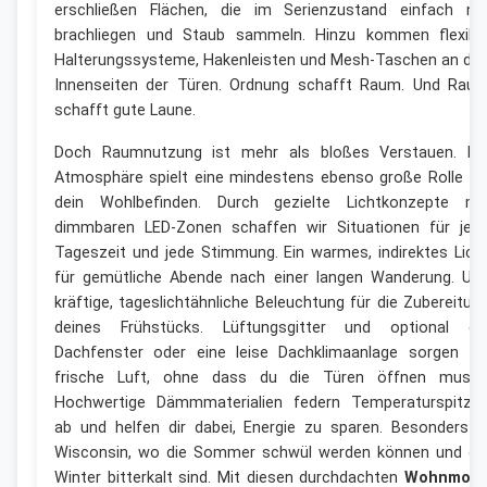
erschließen Flächen, die im Serienzustand einfach nu
brachliegen und Staub sammeln. Hinzu kommen flexibl
Halterungssysteme, Hakenleisten und Mesh-Taschen an de
Innenseiten der Türen. Ordnung schafft Raum. Und Rau
schafft gute Laune.
Doch Raumnutzung ist mehr als bloßes Verstauen. Di
Atmosphäre spielt eine mindestens ebenso große Rolle fü
dein Wohlbefinden. Durch gezielte Lichtkonzepte mi
dimmbaren LED-Zonen schaffen wir Situationen für jed
Tageszeit und jede Stimmung. Ein warmes, indirektes Lich
für gemütliche Abende nach einer langen Wanderung. Un
kräftige, tageslichtähnliche Beleuchtung für die Zubereitun
deines Frühstücks. Lüftungsgitter und optional ei
Dachfenster oder eine leise Dachklimaanlage sorgen fü
frische Luft, ohne dass du die Türen öffnen musst
Hochwertige Dämmmaterialien federn Temperaturspitze
ab und helfen dir dabei, Energie zu sparen. Besonders i
Wisconsin, wo die Sommer schwül werden können und di
Winter bitterkalt sind. Mit diesen durchdachten
Wohnmobi