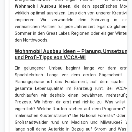
Wohnmobil Ausbau Ideen
, die dein spezifisches Model
wirklich optimal ausreizen. Lass dich von unserer Kreativitä
inspirieren. Wir verwandeln dein Fahrzeug in eine
verlässlichen Partner für jede Jahreszeit. Egal ob glühende
Sommer in den Great Lakes Regionen oder eisiger Winter i
den Northwoods.
Wohnmobil Ausbau Ideen – Planung, Umsetzung
und Profi-Tipps von VCCA-WI
Ein gelungener Umbau beginnt lange vor dem erste
Spachtelstrich. Lange vor dem ersten Sägeschnitt. Di
Planungsphase ist das Fundament, auf dem später di
gesamte Lebensqualität im Fahrzeug ruht. Bei VCCA-W
durchlaufen wir deshalb einen bewährten, mehrstufige
Prozess. Wir hören dir erst mal richtig zu. Was willst d
eigentlich? Welche Routen stehen auf dem Programm? Di
malerischen Küstenstraßen? Die National Forests? Oder di
Großstadtwälder rund um Madison und Milwaukee? Wi
lange soll deine Autarkie in Bezug auf Strom und Wasse