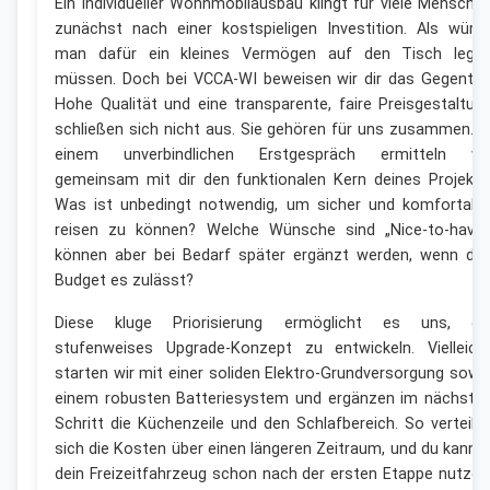
Ein individueller Wohnmobilausbau klingt für viele Mensche
zunächst nach einer kostspieligen Investition. Als würd
man dafür ein kleines Vermögen auf den Tisch lege
müssen. Doch bei VCCA-WI beweisen wir dir das Gegenteil
Hohe Qualität und eine transparente, faire Preisgestaltun
schließen sich nicht aus. Sie gehören für uns zusammen. I
einem unverbindlichen Erstgespräch ermitteln wi
gemeinsam mit dir den funktionalen Kern deines Projekts
Was ist unbedingt notwendig, um sicher und komfortabe
reisen zu können? Welche Wünsche sind „Nice-to-have“
können aber bei Bedarf später ergänzt werden, wenn da
Budget es zulässt?
Diese kluge Priorisierung ermöglicht es uns, ei
stufenweises Upgrade-Konzept zu entwickeln. Vielleich
starten wir mit einer soliden Elektro-Grundversorgung sowi
einem robusten Batteriesystem und ergänzen im nächste
Schritt die Küchenzeile und den Schlafbereich. So verteile
sich die Kosten über einen längeren Zeitraum, und du kanns
dein Freizeitfahrzeug schon nach der ersten Etappe nutzen