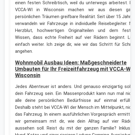
einen festen Schreibtisch, weil du unterwegs arbeitest. Be
VCCA-WI in Wisconsin machen wir aus diesen gan
persönlichen Träumen greifbare Realität. Seit über 15 Jahre
verwandeln wir Fahrzeuge in individuelle Reisebegleiter. Mi
Herzblut, hochwertigen Originalteilen und dem feste
Wissen, dass echte Freiheit auf vier Rädern beginnt. Lie
einfach weiter. Ich zeige dir, wie wir das Schritt für Schrit
angehen.
Wohnmobil Ausbau Ideen: Maßgeschneiderte
Umbauten für Ihr Freizeitfahrzeug mit VCCA-WI i
Wisconsin
Jedes Abenteuer ist anders. Und genauso einzigartig sollt
dein Fahrzeug sein. Ein Massenprodukt kann nun mal nich
alle deine persönlichen Bedürfnisse auf einmal erfüllen
Deshalb steht bei VCCA-WI der Mensch im Mittelpunkt, nich
das Fahrzeug. In einem ausführlichen Vorgespräch ermittel
wir gemeinsam mit dir, wie dein Alltag auf vier Räder
aussehen soll. Reist du mit der ganzen Familie? Inklusiv