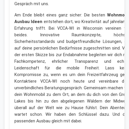
Gespräch mit uns.
Am Ende bleibt eines ganz sicher: Die besten
Wohnmobi
Ausbau Ideen
entstehen dort, wo Kreativität auf jahrelang
Erfahrung trifft. Bei VCCA-WI in Wisconsin vereinen wi
beides. Innovative Raumkonzepte, höchst
Sicherheitsstandards und budgetfreundliche Lösungen, di
auf deine persönlichen Bedürfnisse zugeschnitten sind. Vo
der ersten Skizze bis zur Endabnahme begleiten wir dich mi
Fachkompetenz, ehrlicher Transparenz und echte
Leidenschaft für die mobile Freiheit. Lass kein
Kompromisse zu, wenn es um dein Freizeitfahrzeug geht
Kontaktiere VCCA-WI noch heute und vereinbare dei
unverbindliches Beratungsgespräch. Gemeinsam machen wi
dein Wohnmobil zu dem Ort, an dem du dich von den Grea
Lakes bis hin zu den abgelegenen Wäldern der Midwes
überall auf der Welt wie zu Hause fühlst. Dein Abenteue
wartet schon. Wir haben den Schlüssel dazu. Und de
passenden Ausbau gleich mit dabei.