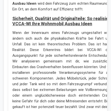
Ausbau Ideen
wird dein Fahrzeug zum echten Raumwunder
Ein Ort, an dem Komfort auf Effizienz trifft.
Sicherheit, Qualität und Originalteile: So realisier
VCCA-WI Ihre Wohnmobil Ausbau Ideen
Wenn der Innenraum eines Fahrzeugs umgestaltet wird
ändern sich auch die physikalischen Kräfte bei Fahrt un
Unfall. Das ist kein theoretisches Problem. Das ist hart
Realität. Diese Erkenntnis bildet bei VCCA-WI de
Ausgangspunkt für jede sicherheitsrelevante Entscheidung
Wir analysieren gemeinsam mit dir, wie zusätzlich
Einbauten das Crashverhalten beeinflussen könnten. Und wi
installieren professionelle Verankerungssysteme für all
schweren Komponenten. Jedes Möbelstück, jeder Schran
und jeder Tank wird so mit dem Fahrzeugrumpf verbunden
dass selbst bei extremen Belastungen wie Vollbremsunge
oder einem unglücklicherweise doch eintretenden Cras
keine Gefahr für dich oder deine Mitreisenden entsteht. Billi
gekauft ist hier potenziell teuer bezahlt. Und zwar mit deine