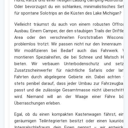
Hund, Katze und einer riesigen Ladung Camping-Ausrüstung
Oder bevorzugst du ein schlankes, minimalistisches Setu
für spontane Solotrips an die Küsten des Lake Michigan?
Vielleicht träumst du auch von einem robusten Offroad
Ausbau. Einem Camper, der den staubigen Trails der Driftles
Area oder den verschneiten Forststraßen Wisconsin
problemlos trotzt. Wir passen nicht nur den Innenraum an
Wir modifizieren bei Bedarf auch das Fahrwerk. Wi
montieren Spezialreifen, die bei Schnee und Matsch Hal
bieten. Wir verbauen Unterbodenschutz und setze
Zusatzscheinwerfer für nächtliche Safaris oder lang
Fahrten durch abgelegene Gebiete ein. Dabei achten wi
stets penibel darauf, dass jeder Umbau zur Fahrzeugbasi
passt und die zulässige Gesamtmasse nicht überschritte
wird. Niemand will an der Waage einer Fähre bös
Überraschungen erleben.
Egal, ob du einen kompakten Kastenwagen fährst, eine
geräumigen Teilintegrierten besitzt oder einen luxuriöse
Integralschlafraum dein Eigen nennst – wir entwickel