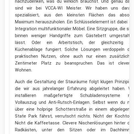
nachzudenken, was du wirklich brauchst. Und genau dari
sind wir bei VCCA-WI Meister. Wir haben uns darau
spezialisiert, aus den kleinsten Flächen das absolu
Maximum herauszuholen. Ein Schlüsselelement ist dabei di
Integration multifunktionaler Möbel. Eine Sitzgruppe, die sic
binnen weniger Handgriffe zum Gästebett umgestalte
lässt. Oder ein Arbeitstisch, der gleichzeitig al
Küchenablage fungiert. Solche Lösungen verdoppeln de
praktischen Nutzen, ohne auch nur einen zusätzliche
Zentimeter Platz zu beanspruchen. Das ist clevere
Wohnen.
Auch die Gestaltung der Stauräume folgt klugen Prinzipien
die wir aus jahrelanger Erfahrung abgeleitet haben. Wi
installieren maßgefertigte Schubladensysteme mi
Vollauszug und Anti-Rutsch-Einlagen. Selbst wenn du ma
über eine holprige Schotterstraße in einem abgelegene
State Park fährst, verrutscht nichts. Nicht der Kochtopf
Nicht die Kaffeetasse. Clevere Nischenlösungen hinter de
Radkästen, unter den Sitzen oder im Dachhimme