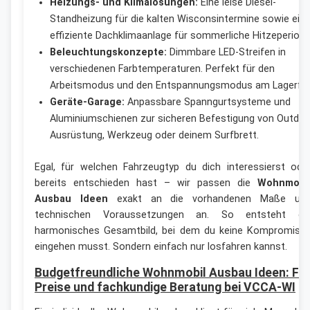
Heizungs- und Klimalösungen:
Eine leise Diesel-
Standheizung für die kalten Wisconsintermine sowie ein
effiziente Dachklimaanlage für sommerliche Hitzeperiode
Beleuchtungskonzepte:
Dimmbare LED-Streifen in
verschiedenen Farbtemperaturen. Perfekt für den
Arbeitsmodus und den Entspannungsmodus am Lagerfeu
Geräte-Garage:
Anpassbare Spanngurtsysteme und
Aluminiumschienen zur sicheren Befestigung von Outdoo
Ausrüstung, Werkzeug oder deinem Surfbrett.
Egal, für welchen Fahrzeugtyp du dich interessierst ode
bereits entschieden hast – wir passen die
Wohnmobi
Ausbau Ideen
exakt an die vorhandenen Maße un
technischen Voraussetzungen an. So entsteht ei
harmonisches Gesamtbild, bei dem du keine Kompromiss
eingehen musst. Sondern einfach nur losfahren kannst.
Budgetfreundliche Wohnmobil Ausbau Ideen: Fai
Preise und fachkundige Beratung bei VCCA-WI