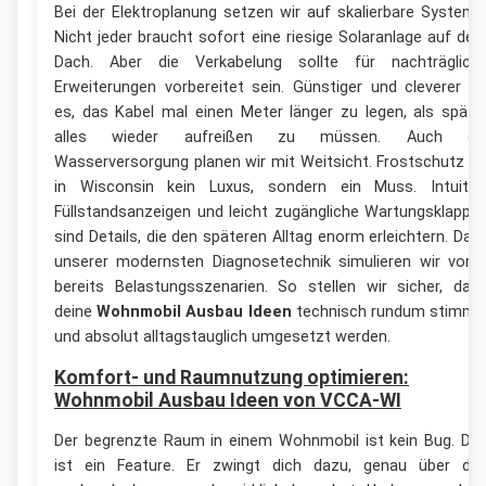
Bei der Elektroplanung setzen wir auf skalierbare Systeme
Nicht jeder braucht sofort eine riesige Solaranlage auf de
Dach. Aber die Verkabelung sollte für nachträglich
Erweiterungen vorbereitet sein. Günstiger und cleverer is
es, das Kabel mal einen Meter länger zu legen, als späte
alles wieder aufreißen zu müssen. Auch di
Wasserversorgung planen wir mit Weitsicht. Frostschutz is
in Wisconsin kein Luxus, sondern ein Muss. Intuitiv
Füllstandsanzeigen und leicht zugängliche Wartungsklappe
sind Details, die den späteren Alltag enorm erleichtern. Dan
unserer modernsten Diagnosetechnik simulieren wir vora
bereits Belastungsszenarien. So stellen wir sicher, das
deine
Wohnmobil Ausbau Ideen
technisch rundum stimmi
und absolut alltagstauglich umgesetzt werden.
Komfort- und Raumnutzung optimieren:
Wohnmobil Ausbau Ideen von VCCA-WI
Der begrenzte Raum in einem Wohnmobil ist kein Bug. Da
ist ein Feature. Er zwingt dich dazu, genau über da