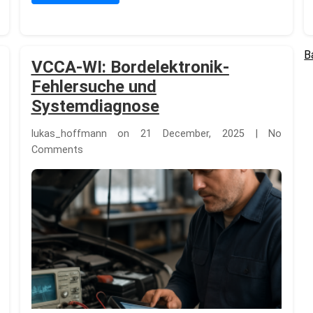
B
P
VCCA-WI: Bordelektronik-
p
Fehlersuche und
Systemdiagnose
lukas_hoffmann on 21 December, 2025 | No
Comments